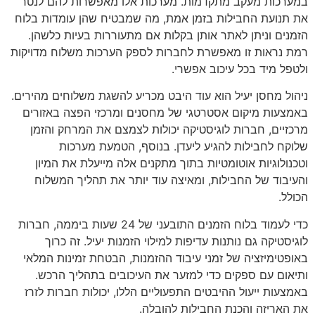
במערכות מעקב מתקדמות. מערכות אלו מאפשרות להם לנטר
את תנועת החבילות בזמן אמת, מה שמבטיח שהן עומדות בלוח
הזמנים וניתן לאתר אותן בקלות אם מתעוררות בעיות כלשהן.
רמת נראות זו מאפשרת לחברות לספק הערכות משלוח מדויקות
ולטפל מיד בכל עיכוב אפשרי.
ניהול מחסן יעיל הוא עוד היבט מכריע להשגת משלוחים מהירים.
באמצעות מיקום אסטרטגי של מחסנים ומרכזי הפצה באזורים
מרכזיים, חברות לוגיסטיקה יכולות לצמצם את המרחק והזמן
שלוקח לחבילות להגיע ליעדן. בנוסף, הטמעת מערכות
וטכנולוגיות אוטומטיות בתוך מתקנים אלה מייעלת את המיון
והעיבוד של החבילות, ומאיצה עוד יותר את תהליך המשלוח
הכולל.
כדי לעמוד בלוח הזמנים התובעני של 24 שעות ביממה, חברות
לוגיסטיקה גם נותנות עדיפות למילוי הזמנות יעיל. זה כרוך
באופטימיזציה של זמני עיבוד ההזמנות, הבטחת זמינות המלאי
ותיאום עם ספקים כדי למזער את העיכובים בתהליך הרכש.
באמצעות ייעול ההיבטים התפעוליים הללו, יכולות חברות לזרז
את האריזה והכנת החבילות להובלה.