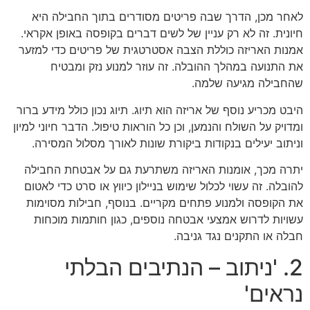
לאחר מכן, הדרך שבה פריטים מסודרים בתוך החבילה היא
חיונית. זה לא רק עניין של לשים דברים בקופסה באופן אקראי.
אמנות האריזה כוללת הצבה אסטרטגית של פריטים כדי למזער
את התנועה במהלך ההובלה. זה עוזר למנוע נזק ומבטיח
שהחבילה מגיעה שלמה.
היבט מכריע נוסף של אריזה הוא תיוג. תיוג נכון כולל מידע ברור
ומדויק על השולח והנמען, וכן כל הוראות טיפול. הדבר חיוני למיון
וניתוב יעילים בנקודות ביקורת שונות לאורך מסלול המסירה.
יתרה מכך, אומנות האריזה משתרעת גם על אבטחת החבילה
להובלה. זה עשוי לכלול שימוש בניילון כיווץ או סרט כדי לאטום
את הקופסה ולמנוע פתחים מקריים. בנוסף, חבילות מסוימות
עשויות לדרוש אמצעי אבטחה נוספים, כגון חותמות מוכחות
חבלה או התקנים נגד גניבה.
2. 'ניתוב – הנתיבים הבלתי
נראים'