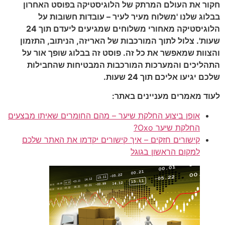
חקור את העולם המרתק של הלוגיסטיקה בפוסט האחרון
בבלוג שלנו 'משלוח מעיר לעיר – עובדות חשובות על
הלוגיסטיקה מאחורי משלוחים שמגיעים ליעדם תוך 24
שעות'. צלול לתוך המורכבות של האריזה, הניתוב, התזמון
והצוות שמאפשר את כל זה. פוסט זה בבלוג שופך אור על
התהליכים והמערכות המורכבות המבטיחות שהחבילות
שלכם יגיעו אליכם תוך 24 שעות.
לעוד מאמרים מעניינים באתר:
אופן ביצוע החלקת שיער – מהם החומרים שאיתו מבצעים
החלקת שיער Oxo?
קישורים חזקים – איך קישורים יקדמו את האתר שלכם
למקום הראשון בגוגל