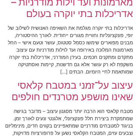
מארמונות ועד וילות מודרניות –
אדריכלות בתי יוקרה בעולם
אדריכלות בתי יוקרה מגלמת את השאיפה האנושית לשילוב של
יופי, פונקציונליות וחוויית מגורים ייחודית. לאורך ההיסטוריה,
מבנים מפוארים שימשו כסמל סטטוס, עושר וטעם אישי – החל
מארמונות המלוכה באירופה ועד לוילות מודרניות עם עיצוב
מתקדם ומתקנים חכמים. בעידן המודרני, אדריכלות בתי יוקרה
משקפת לא רק עושר אלא גם חדשנות, קיימות ואסתטיקה
שמותאמת לחיי היומיום. הבתים […]
עיצוב על־זמני במטבח קלאסי
שאינו מושפע מטרנדים חולפים
מטבח קלאסי הוא הרבה יותר מסגנון עיצוב – מדובר בגישה
שמתמקדת ביצירת חלל פונקציונלי, אלגנטי ונעים לאורך זמן.
בניגוד למטבחים מודרניים שמתאפיינים בקווים חדים, מינימליזם
וצבעים עזים, המטבח הקלאסי נשען על פרופורציות מדויקות,