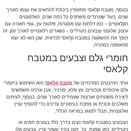
בנוסף, מטבח קלאסי מתאפיין ביכולת להתאים את עצמו לאורך
שנים. בעוד שטרנדים משתנים כל כמה שנים, האלמנטים
הקלאסיים – כמו דלתות עם מסגרות, פלטות עץ, גופי תאורה עם
עיצוב אלגנטי וצבעים ניטרליים – נשארים רלוונטיים לאורך זמן. זה
הופך את ההשקעה במטבח קלאסי לכדאית, שכן הוא לא יוצא
מהאופנה במהרה.
חומרי גלם וצבעים במטבח
קלאסי
אחד ההיבטים המרכזיים של
מטבח קלאסי
הוא השימוש בחומרי
גלם איכותיים וטבעיים. עץ מלא, פורניר, אבן וגרניט משמשים
ליצירת משטחים וארונות שעמידים לאורך שנים. בנוסף, לעיתים
משלבים זכוכית או מתכת בגימורים עדינים כדי להוסיף עניין
ואלגנטיות, מבלי לפגוע במראה הכללי.
הצבעים במטבח קלאסי נעים בדרך כלל בגוונים חמים או
ניטרליים, כמו שמנת, בז’, חום בהיר ואפור עדין. צבעים אלו