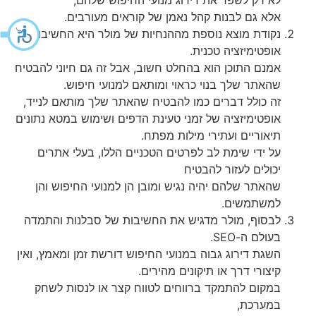
לא רק לשפר את דירוג מנועי החיפוש שלהם,
אלא גם לבנות קהל נאמן של קוראים מעורבים.
נקודת מוצא נוספת מההנחיות של מולר היא החשיבות של
אופטימיזציה טכנית.
אמנם התוכן הוא בהחלט חשוב, אבל זה גם חיוני להבטיח
שהאתר שלך בנוי כראוי ומותאם למנועי חיפוש.
זה כולל דברים כמו להבטיח שהאתר שלך מותאם לנייד,
אופטימיזציה של זמני טעינת הדפים ושימוש במטא נתונים
תיאוריים ועתירי מילות מפתח.
על ידי שימת לב לפרטים הטכניים הללו, בעלי אתרים
יכולים לעזור להבטיח
שהאתר שלהם יהיה נגיש ומובן הן למנועי החיפוש והן
למשתמשים.
לבסוף, מולר מדגיש את החשיבות של סבלנות והתמדה
בעולם ה-SEO.
השגת דירוג גבוה במנועי החיפוש דורשת זמן ומאמץ, ואין
קיצורי דרך או תיקונים מהירים.
במקום להתמקד ברווחים לטווח קצר או לנסות לשחק
במערכת,